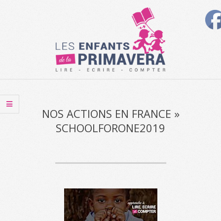
Skip
to
content
Les
Secondary
Enfants
Navigation
de
Menu
NOS ACTIONS EN FRANCE »
SCHOOLFORONE2019
la
Primavera