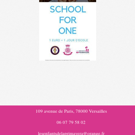
2020-
03-
28
109 avenue de Paris, 78000 Versailles
06 07 79 58 02
lesenfantsdelaprimavera@orange.fr