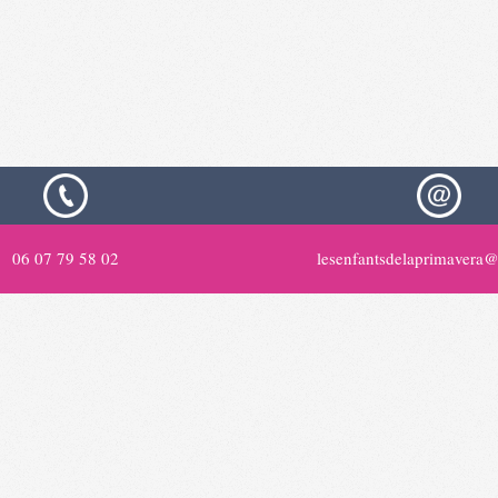
06 07 79 58 02
lesenfantsdelaprimavera@