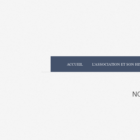
Skip
to
content
Secondary
ACCUEIL
L’ASSOCIATION ET SON HI
Navigation
Menu
NO