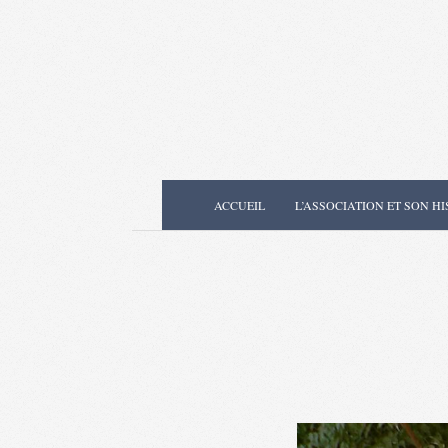
Skip
to
content
Secondary
ACCUEIL
L’ASSOCIATION ET SON HI
Navigation
Menu