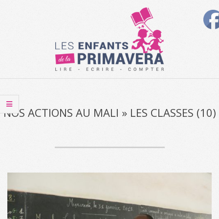
Skip
to
content
Les
Secondary
Enfants
Navigation
de
Menu
NOS ACTIONS AU MALI »
LES CLASSES (10)
la
Primavera